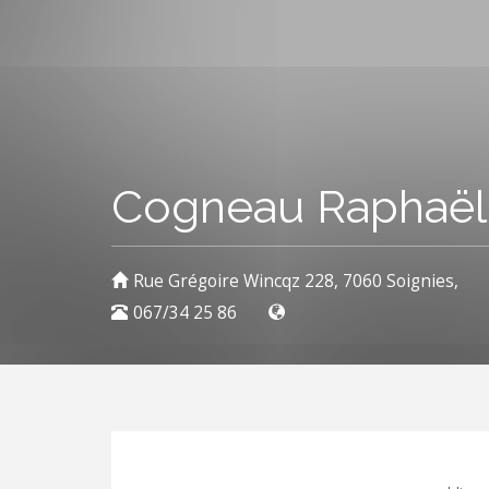
Cogneau Raphaël
Rue Grégoire Wincqz 228, 7060 Soignies,
067/34 25 86