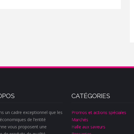
OPOS
CATÉGORIES
ns un cadre exceptionnel que les
Promos et actions spéciales
économiques de l’entité
Marchés
nne vous proposent une
Halle aux saveurs
e de produits de qualité.
Brocantes