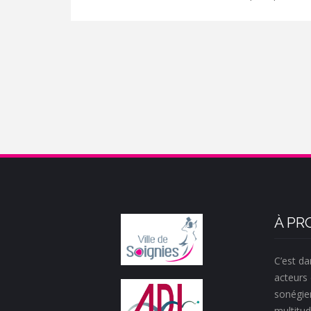
À PR
C’est da
acteurs 
sonégie
multitud