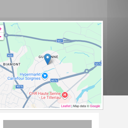
+
-
Leaflet
| Map data ©
Google