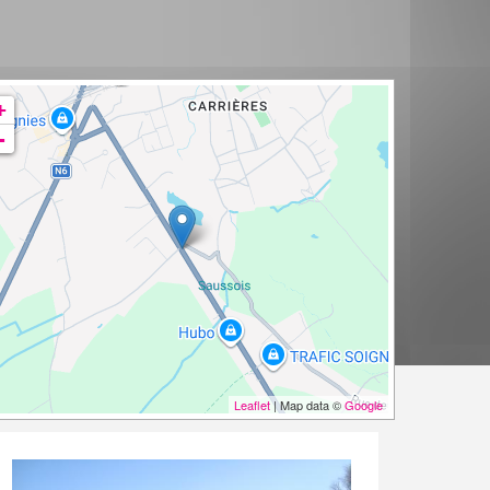
+
-
Leaflet
| Map data ©
Google