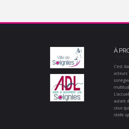
À PR
C’est da
acteurs 
sonégie
multitud
L’accueil
autant d
ceux qui
réelle sp