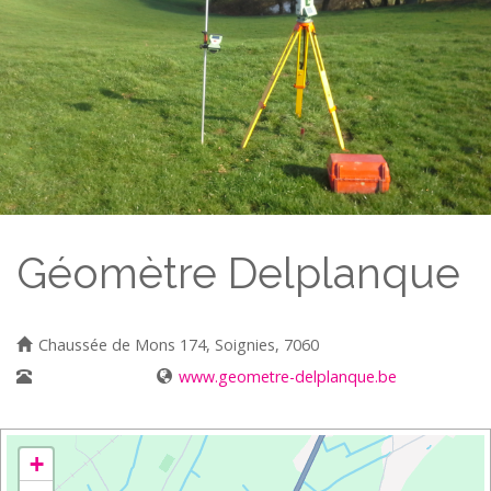
Géomètre Delplanque
Chaussée de Mons 174, Soignies, 7060
0479568178
www.geometre-delplanque.be
+