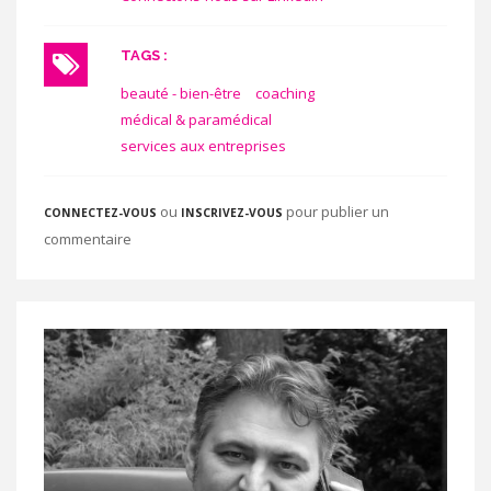
TAGS :
beauté - bien-être
coaching
médical & paramédical
services aux entreprises
ou
pour publier un
CONNECTEZ-VOUS
INSCRIVEZ-VOUS
commentaire