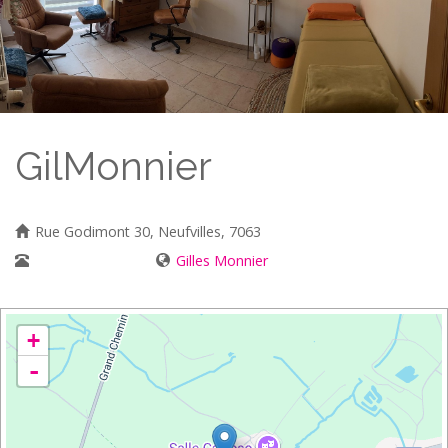
GilMonnier
Rue Godimont 30, Neufvilles, 7063
0477/85 22 46
Gilles Monnier
+
-