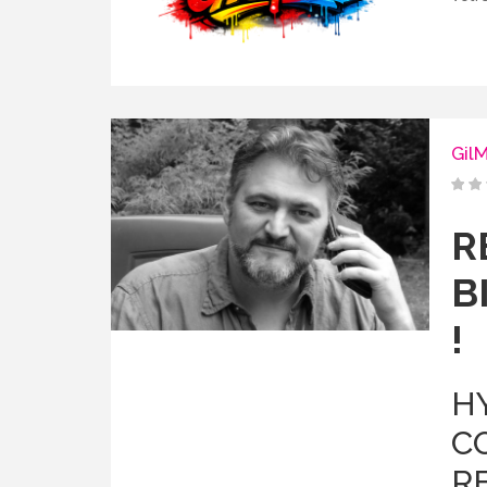
Gil
R
B
!
H
CO
RE