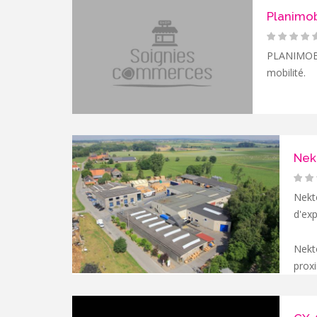
Planimob
PLANIMOBI 
mobilité.
Nek
Nekto
d'exp
Nekt
proxi