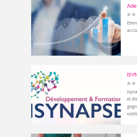
Ade
Etien
acco
ISY
Isyna
et êt
gagn
outil