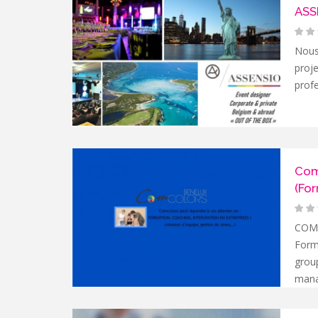
ASS
Nous
proj
profe
Com
(For
COMC
Forma
grou
mana