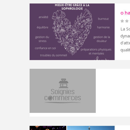
o h
La S
dynam
d'att
quali